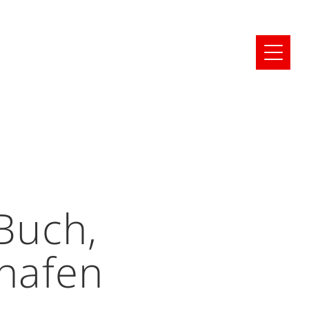
Buch,
shafen